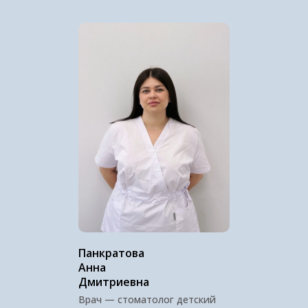
Кредитование | Долями
Лечение пародонтита
Лечение | Терапия
Гигиена полости рта и зубов
LED отбеливание
В
иниры
Политика обработки персональных данных
© 2025 Стоматологическая клиника ЗУБ.ОК
Панкратова
Анна
Дмитриевна
Врач — стоматолог детский